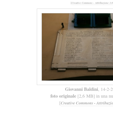
[
Creative Commons - Attribuzione 3.0
Giovanni Baldini
, 14-2-
foto originale
[2,6 MB] in una nuo
[
Creative Commons - Attribuzio