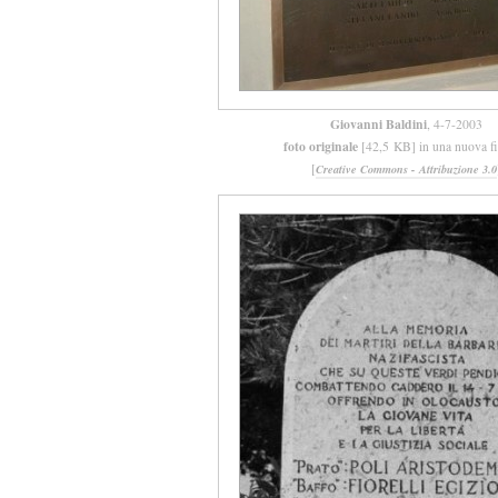
Giovanni Baldini
, 4-7-2003
foto originale
[42,5 KB] in una nuova fi
[
Creative Commons - Attribuzione 3.0