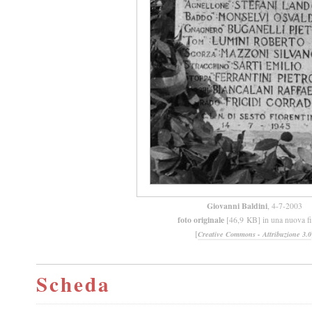
Giovanni Baldini
, 4-7-2003
foto originale
[46,9 KB] in una nuova fi
[
Creative Commons - Attribuzione 3.0
Scheda