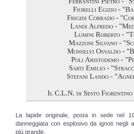
Ferrantini Pietro - "S
Fiorelli Egizio - "B
Frigidi Corrado - "Co
Landi Alfredo - "Me
Lumini Roberto - "
Mazzoni Silvano - "S
Monselvi Osvaldo - "
Poli Aristodemo - "P
Sarti Emilio - "Strac
Stefani Lando - "Agne
Il C.L.N. di Sesto Fiorentino 
La lapide originale, posta in sede nel 
danneggiata con esplosivo da ignoti negli a
più grande.