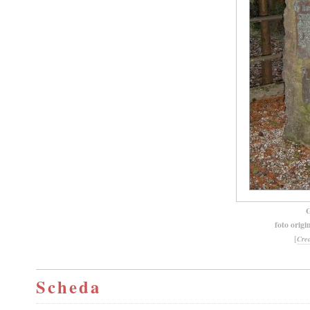
G
foto origi
[
Cre
Scheda