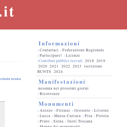
it
Informazioni
›
Contattaci
›
Federazione Regionale
›
Partecipare!
›
Licenze
›Contributi pubblici ricevuti:
2018
2019
2020
2021
2022
2023
iscrizione
RUNTS
2024
scheda tecnica
Manifestazioni
nessuna nei prossimi giorni
›
Ricorrenze
Monumenti
›
Arezzo
›
Firenze
›
Grosseto
›
Livorno
›
Lucca
›
Massa-Carrara
›
Pisa
›
Pistoia
›
Prato
›
Siena
›
fuori Toscana
›
Mappa dei monumenti