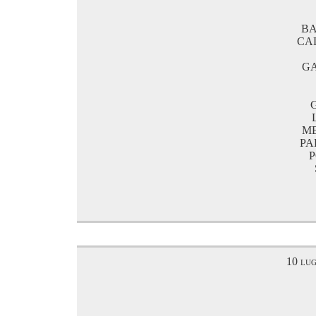
BA
CA
GA
ME
PA
P
10 lug