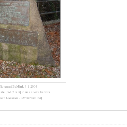
iovanni Baldini
, 9-1-2004
nale
[568,2 KB] in una nuova finestra
]
ative Commons - Attribuzione 3.0