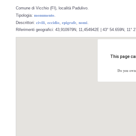
Comune di Vicchio (FI), località Padulivo.
monumento
Tipologia:
.
civili
eccidio
epigrafe
nomi
Descrittori:
,
,
,
.
Riferimenti geografici: 43,910979N, 11,454942E | 43° 54.659N, 11° 27
This page ca
Do you own 