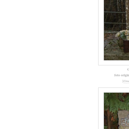
G
foto origi
[
Cre