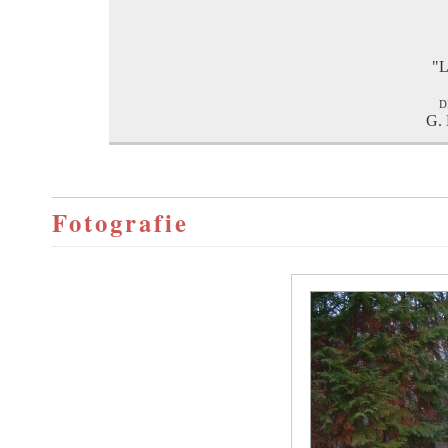
"L
d
G. 
Fotografie