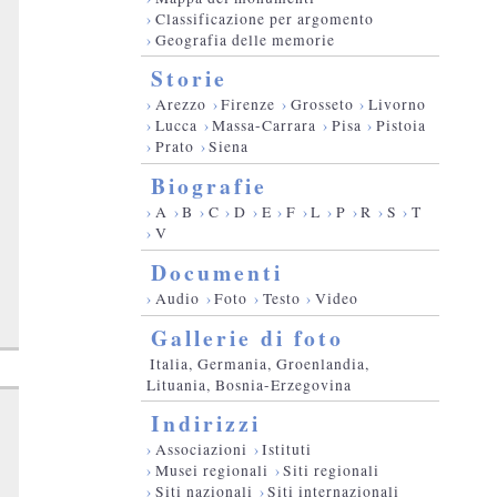
›
Classificazione per argomento
›
Geografia delle memorie
Storie
›
Arezzo
›
Firenze
›
Grosseto
›
Livorno
›
Lucca
›
Massa-Carrara
›
Pisa
›
Pistoia
›
Prato
›
Siena
Biografie
›
A
›
B
›
C
›
D
›
E
›
F
›
L
›
P
›
R
›
S
›
T
›
V
Documenti
›
Audio
›
Foto
›
Testo
›
Video
Gallerie di foto
Italia, Germania, Groenlandia,
Lituania, Bosnia-Erzegovina
Indirizzi
›
Associazioni
›
Istituti
›
Musei regionali
›
Siti regionali
›
Siti nazionali
›
Siti internazionali