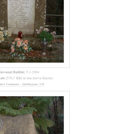
iovanni Baldini
, 9-1-2004
nale
[570,7 KB] in una nuova finestra
]
ative Commons - Attribuzione 3.0