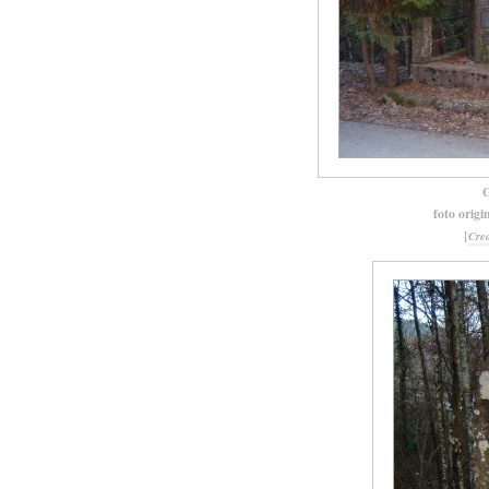
G
foto origi
[
Cre