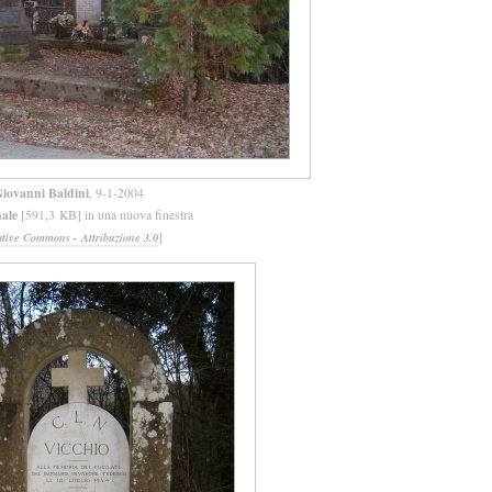
iovanni Baldini
, 9-1-2004
nale
[591,3 KB] in una nuova finestra
]
ative Commons - Attribuzione 3.0