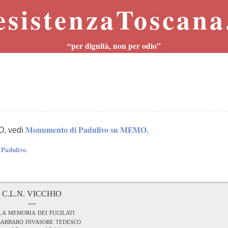
esistenzaToscana.
“per dignità, non per odio”
Monumento di Padulivo su MEMO
O, vedi
.
i Padulivo
.
C.L.N. VICCHIO
---
a memoria dei fucilati
barbaro invasore tedesco