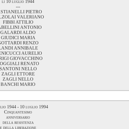
li 10 luglio 1944
---
STIANELLI PIETRO
LZOLAI VALERIANO
FIBBI ATTILIO
BELLINI ANTONIO
GALARDI ALDO
GIUDICI MARIA
GOTTARDI RENZO
LANDI ANNIBALE
NICUCCI AURELIO
RIGI GIOVACCHINO
OGGIALI RENATO
SANTONI NELLO
ZAGLI ETTORE
ZAGLI NELLO
BANCHI MARIO
lio 1944 - 10 luglio 1994
Cinquantesimo
anniversario
della resistenza
e della liberazione