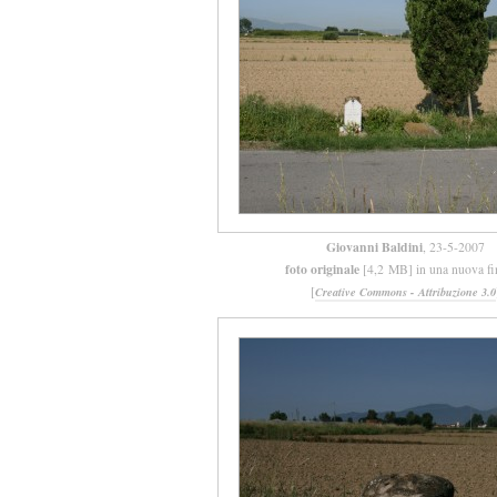
Giovanni Baldini
, 23-5-2007
foto originale
[4,2 MB] in una nuova fi
[
Creative Commons - Attribuzione 3.0