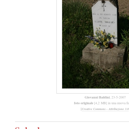
Giovanni Baldini
, 23-5-2007
foto originale
[4,2 MB] in una nuova fi
[
Creative Commons - Attribuzione 3.0