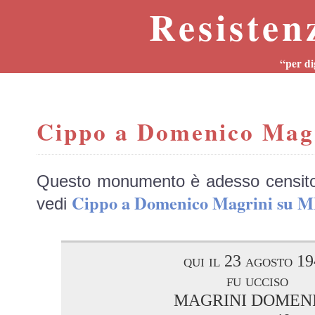
Resisten
“per di
Cippo a Domenico Mag
Questo monumento è adesso censit
Cippo a Domenico Magrini su
vedi
qui il 23 agosto 1
fu ucciso
MAGRINI DOMEN