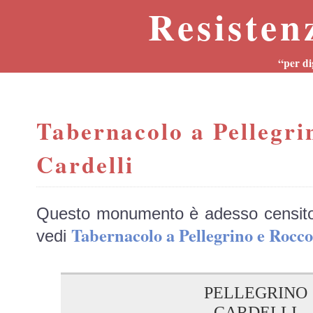
Resisten
“per di
Tabernacolo a Pellegri
Cardelli
Questo monumento è adesso censit
Tabernacolo a Pellegrino e Roc
vedi
PELLEGRINO
CARDELLI