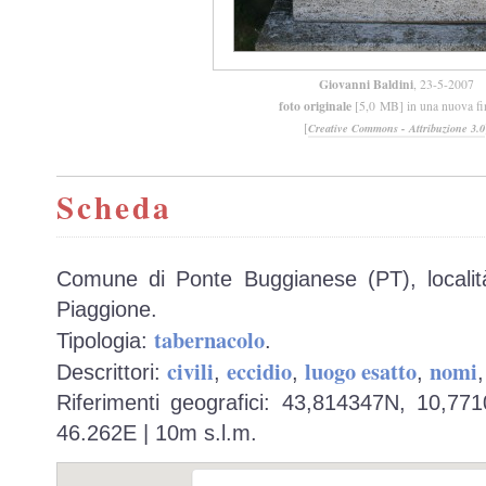
Giovanni Baldini
, 23-5-2007
foto originale
[5,0 MB] in una nuova fi
[
Creative Commons - Attribuzione 3.0
Scheda
Comune di Ponte Buggianese (PT), locali
Piaggione.
tabernacolo
Tipologia:
.
civili
eccidio
luogo esatto
nomi
Descrittori:
,
,
,
Riferimenti geografici: 43,814347N, 10,77
46.262E | 10m s.l.m.