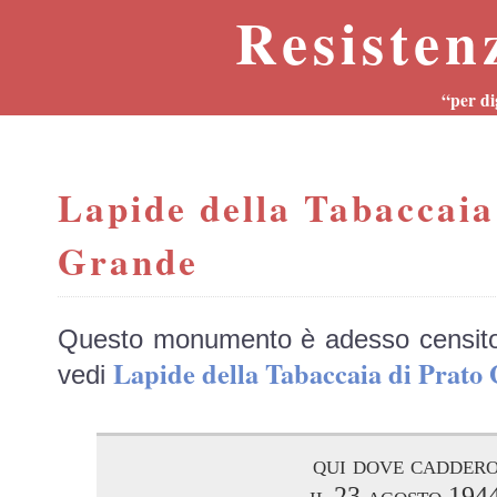
Resisten
“per di
Lapide della Tabaccaia
Grande
Questo monumento è adesso censit
Lapide della Tabaccaia di Pra
vedi
qui dove cadder
il 23 agosto 194