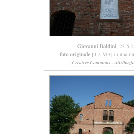
Giovanni Baldini
, 23-5-
foto originale
[4,2 MB] in una nuo
[
Creative Commons - Attribuzio