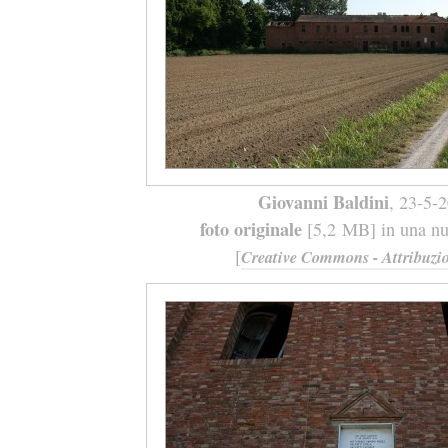
Giovanni Baldini
, 23-5-
foto originale
[5,2 MB] in una nuo
[
Creative Commons - Attribuzio