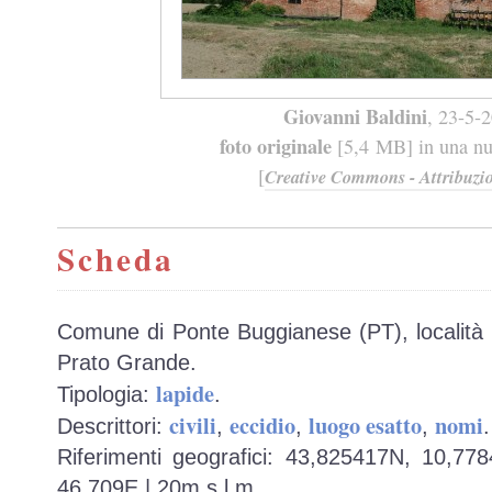
Giovanni Baldini
, 23-5-
foto originale
[5,4 MB] in una nuo
[
Creative Commons - Attribuzio
Scheda
Comune di Ponte Buggianese (PT), località 
Prato Grande.
lapide
Tipologia:
.
civili
eccidio
luogo esatto
nomi
Descrittori:
,
,
,
.
Riferimenti geografici: 43,825417N, 10,77
46.709E | 20m s.l.m.