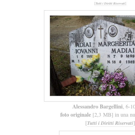
[
]
Tutti i Diritti Riservati
Alessandro Bargellini
, 6-1
foto originale
[2,3 MB] in una nuo
[
]
Tutti i Diritti Riservati