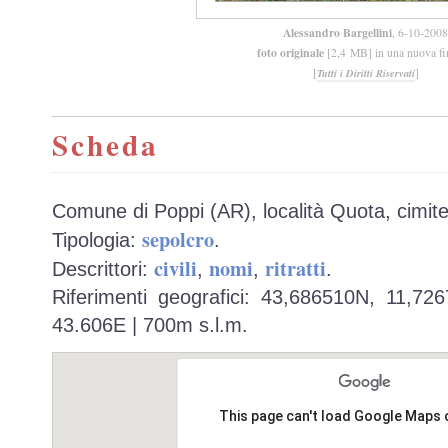
Alessandro Bargellini
, 6-10-2008
foto originale
[2,4 MB] in una nuova fi
[
]
Tutti i Diritti Riservati
Scheda
Comune di Poppi (AR), località Quota, cimite
sepolcro
Tipologia:
.
civili
nomi
ritratti
Descrittori:
,
,
.
Riferimenti geografici: 43,686510N, 11,72
43.606E | 700m s.l.m.
This page can't load Google Maps 