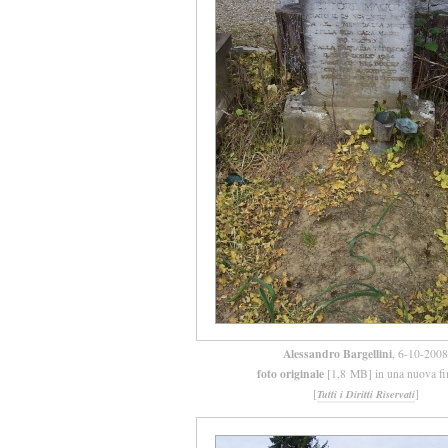
Alessandro Bargellini
, 6-10-2008
foto originale
[1,8 MB] in una nuova fi
[
]
Tutti i Diritti Riservati