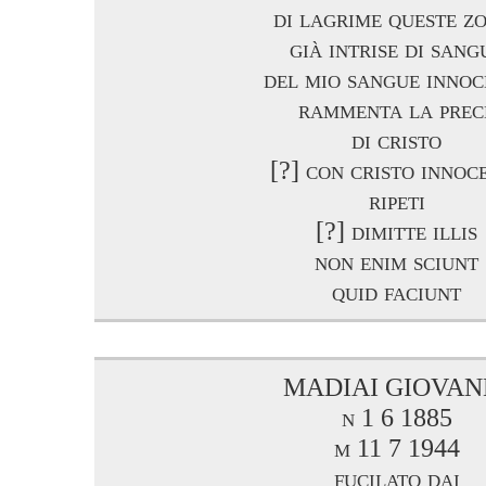
di lagrime queste z
già intrise di sang
del mio sangue innoc
rammenta la prec
di cristo
[?] con cristo innoc
ripeti
[?] dimitte illis
non enim sciunt
quid faciunt
MADIAI GIOVAN
n 1 6 1885
m 11 7 1944
fucilato dai