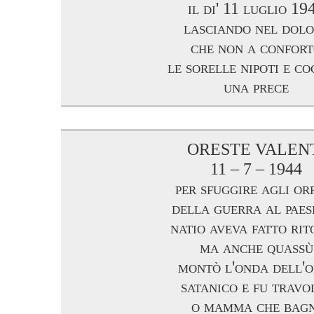
il di' 11 luglio 19
lasciando nel dol
che non a confor
le sorelle nipoti e co
una prece
ORESTE VALEN
11 – 7 – 1944
per sfuggire agli or
della guerra al paes
natio aveva fatto ri
ma anche quassù
montò l'onda dell'o
satanico e fu travo
o mamma che bagn