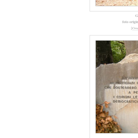
G
foto origi
[
Cre