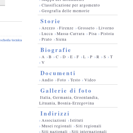
›
Classificazione per argomento
›
Geografia delle memorie
Storie
›
Arezzo
›
Firenze
›
Grosseto
›
Livorno
›
Lucca
›
Massa-Carrara
›
Pisa
›
Pistoia
›
Prato
›
Siena
scheda tecnica
-
Biografie
›
A
›
B
›
C
›
D
›
E
›
F
›
L
›
P
›
R
›
S
›
T
›
V
Documenti
›
Audio
›
Foto
›
Testo
›
Video
Gallerie di foto
Italia, Germania, Groenlandia,
Lituania, Bosnia-Erzegovina
Indirizzi
›
Associazioni
›
Istituti
›
Musei regionali
›
Siti regionali
›
Siti nazionali
›
Siti internazionali