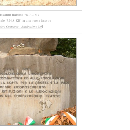
iovanni Baldini
, 28-7-2003
nale
[324,8 KB] in una nuova finestra
]
ative Commons - Attribuzione 3.0