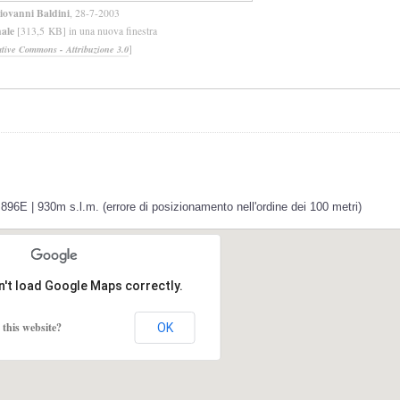
iovanni Baldini
, 28-7-2003
nale
[313,5 KB] in una nuova finestra
]
ative Commons - Attribuzione 3.0
896E | 930m s.l.m. (errore di posizionamento nell'ordine dei 100 metri)
n't load Google Maps correctly.
this website?
OK