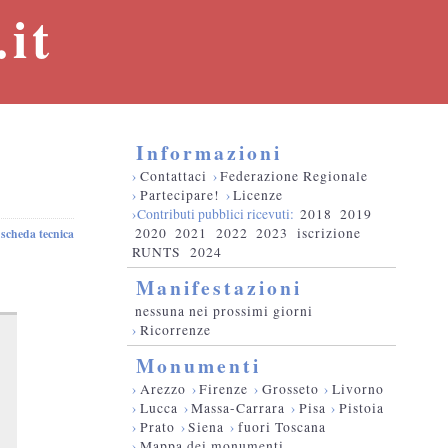
it
Informazioni
›
Contattaci
›
Federazione Regionale
›
Partecipare!
›
Licenze
›Contributi pubblici ricevuti:
2018
2019
2020
2021
2022
2023
iscrizione
scheda tecnica
RUNTS
2024
Manifestazioni
nessuna nei prossimi giorni
›
Ricorrenze
Monumenti
›
Arezzo
›
Firenze
›
Grosseto
›
Livorno
›
Lucca
›
Massa-Carrara
›
Pisa
›
Pistoia
›
Prato
›
Siena
›
fuori Toscana
›
Mappa dei monumenti