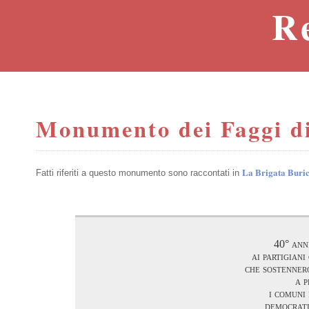
R
Monumento dei Faggi di
La Brigata Buricc
Fatti riferiti a questo monumento sono raccontati in
40° ann
ai partigian
che sostennero
a 
i comuni 
democrati