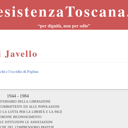
esistenzaToscana.
“per dignità, non per odio”
 Javello
hi e l'eccidio di Figline
.
1944 - 1984
iversario della liberazione
i combattenti ed alle popolazioni
 la lotta per la libertà e la pace
perenne riconoscimento
le istituzioni le associazioni
che del comprensorio pratese