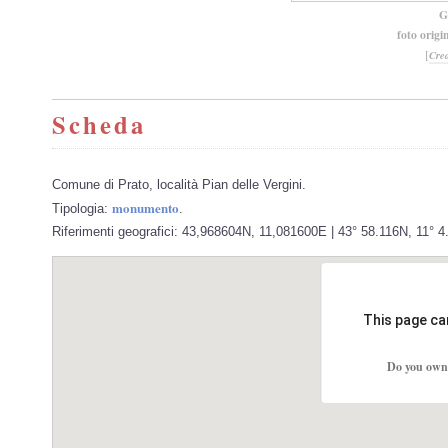
G
foto origi
[
Cre
Scheda
Comune di Prato, località Pian delle Vergini.
monumento
Tipologia:
.
Riferimenti geografici: 43,968604N, 11,081600E | 43° 58.116N, 11° 4.
This page ca
Do you own 