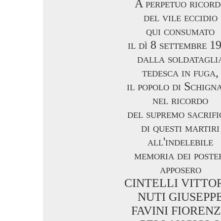
A perpetuo ricor
del vile eccidio
qui consumato
il dì 8 settembre 1
dalla soldatagli
tedesca in fuga,
il popolo di Schign
nel ricordo
del supremo sacrifi
di questi martiri
all'indelebile
memoria dei poste
apposero
CINTELLI VITTO
NUTI GIUSEPP
FAVINI FIOREN