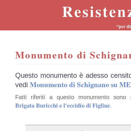
Resisten
“per di
Monumento di Schigna
Questo monumento è adesso censit
Monumento di Schignano su 
vedi
Fatti riferiti a questo monumento sono 
Brigata Buricchi e l'eccidio di Figline
.