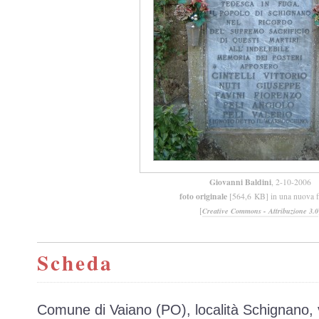
Giovanni Baldini
, 2-10-2006
foto originale
[564,6 KB] in una nuova f
[
Creative Commons - Attribuzione 3.0
Scheda
Comune di Vaiano (PO), località Schignano, v