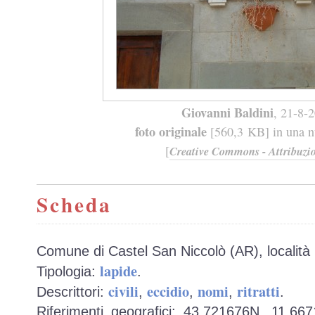
Giovanni Baldini
, 21-8-
foto originale
[560,3 KB] in una nu
[
Creative Commons - Attribuzio
Scheda
Comune di Castel San Niccolò (AR), località 
lapide
Tipologia:
.
civili
eccidio
nomi
ritratti
Descrittori:
,
,
,
.
Riferimenti geografici: 43,721676N, 11,66