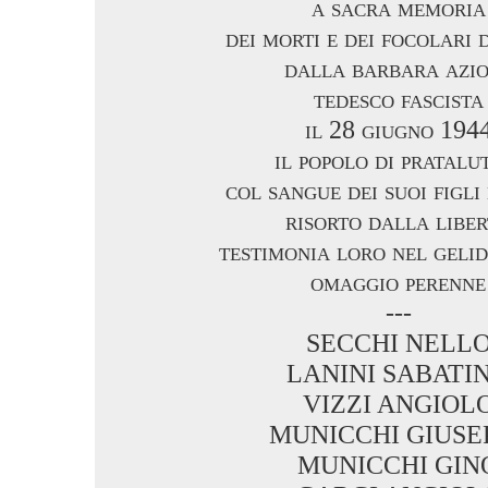
a sacra memoria
dei morti e dei focolari 
dalla barbara azi
tedesco fascista
il 28 giugno 194
il popolo di pratalu
col sangue dei suoi figli
risorto dalla libe
testimonia loro nel geli
omaggio perenne
---
SECCHI NELL
LANINI SABATI
VIZZI ANGIOL
MUNICCHI GIUSE
MUNICCHI GIN