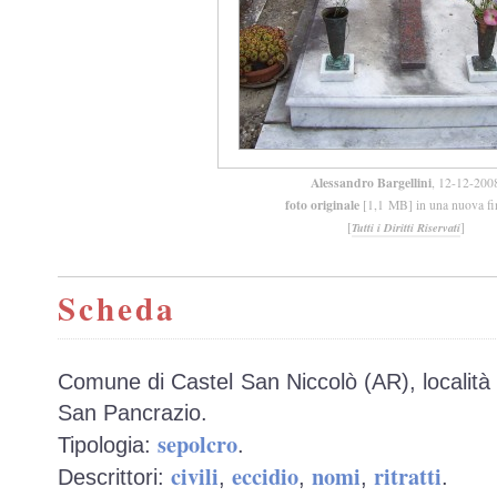
Alessandro Bargellini
, 12-12-200
foto originale
[1,1 MB] in una nuova fi
[
]
Tutti i Diritti Riservati
Scheda
Comune di Castel San Niccolò (AR), località 
San Pancrazio.
sepolcro
Tipologia:
.
civili
eccidio
nomi
ritratti
Descrittori:
,
,
,
.