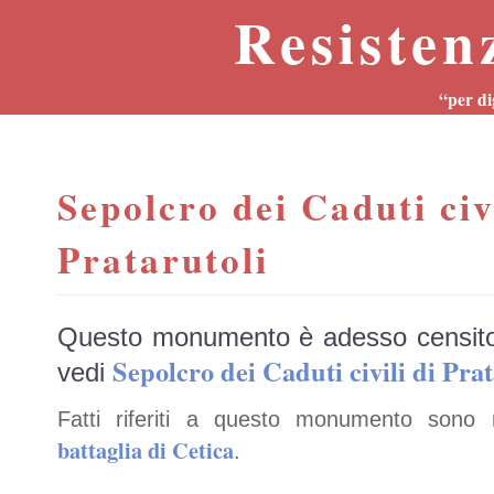
Resisten
“per di
Sepolcro dei Caduti civi
Pratarutoli
Questo monumento è adesso censit
Sepolcro dei Caduti civili di P
vedi
Fatti riferiti a questo monumento sono 
battaglia di Cetica
.