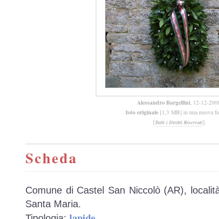
Alessandro Bargellini
, 12-12-200
foto originale
[1,3 MB] in una nuova fi
[
]
Tutti i Diritti Riservati
Scheda
Comune di Castel San Niccolò (AR), località
Santa Maria.
lapide
Tipologia:
.