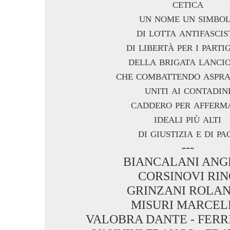
cetica
un nome un simbo
di lotta antifascis
di libertà per i parti
della brigata lanci
che combattendo aspr
uniti ai contadin
caddero per afferm
ideali più alti
di giustizia e di pa
---
BIANCALANI ANG
CORSINOVI RI
GRINZANI ROLA
MISURI MARCEL
VALOBRA DANTE - FERR