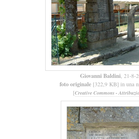
Giovanni Baldini
, 21-8-
foto originale
[322,9 KB] in una nu
[
Creative Commons - Attribuzio